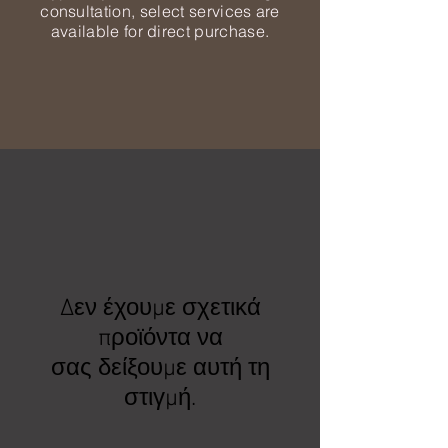
consultation, select services are
available for direct purchase.
Δεν έχουμε σχετικά
προϊόντα να
σας δείξουμε αυτή τη
στιγμή.