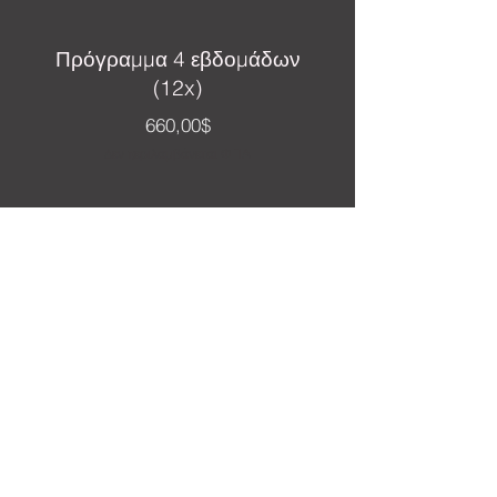
Πρόγραμμα 4 εβδομάδων
(12x)
Τιμή
660,00$
Δεν περιλαμβάνεται ΦΠΑ
Personalize My Plan