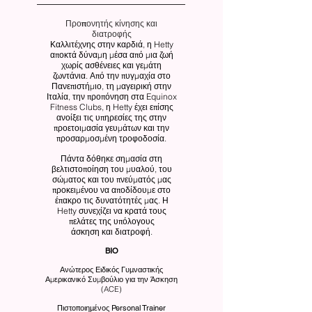
Προπονητής κίνησης και
διατροφής
Καλλιτέχνης στην καρδιά, η Hetty
αποκτά δύναμη μέσα από μια ζωή
χωρίς ασθένειες και γεμάτη
ζωντάνια.
Από την πυγμαχία στο
Πανεπιστήμιο, τη μαγειρική στην
Ιταλία, την προπόνηση στα Equinox
Fitness Clubs, η Hetty έχει επίσης
ανοίξει τις υπηρεσίες της στην
προετοιμασία γευμάτων και την
προσαρμοσμένη τροφοδοσία.
Πάντα δόθηκε σημασία στη
βελτιστοποίηση του μυαλού, του
σώματος και του πνεύματός μας
προκειμένου να αποδίδουμε στο
έπακρο τις δυνατότητές μας.
Η
Hetty συνεχίζει να κρατά τους
πελάτες της υπόλογους
άσκηση και διατροφή.
BIO
Ανώτερος Ειδικός Γυμναστικής
Αμερικανικό Συμβούλιο για την Άσκηση
(ACE)
Πιστοποιημένος Personal Trainer