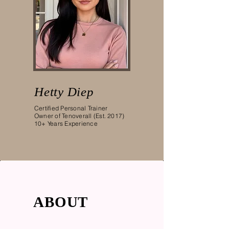
Hetty Diep
Certified Personal Trainer
Owner of Tenoverall (Est. 2017)
10+ Years Experience
ABOUT