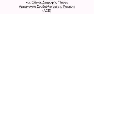
και,
Ειδικός Διατροφής Fitness
Αμερικανικό Συμβούλιο για την Άσκηση
(ACE)
Υπεύθυνος Προστασίας Τροφίμων
ServSafe
Αμερικανικό Εθνικό Ινστιτούτο
Προτύπων (ANSI)
Ειδικός προγεννητικού & μετά τον
τοκετό
Annette Lang Education Systems LLC
Equinox Personal Trainer, Tier 3
Equinox Fitness Training Institute
(EFTI)
Ειδικός Μυοπεριτονιακής Συμπίεσης
Απόδοση σημείου ενεργοποίησης
BA, Art
Κρατικό Πανεπιστήμιο της Καλιφόρνια,
Northridge
Contact Us
FAQ
Terms & Conditions
Resources
Reap What You Sow
Corporate Rates
Campaign (2022)