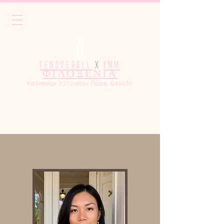
TENOVERALL
X
KMM
ΦΙΛΟΞΕΝΙΑ
Καλοκαίρι 2022 στην Πάρο, Ελλάδα
Movement for Life