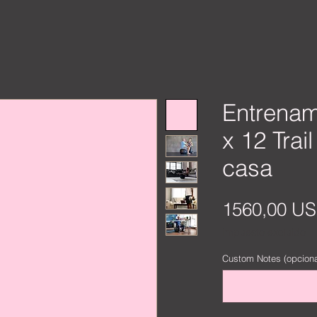
Entrenam
x 12 Trai
casa
1560,00 US
Impuesto excluido
Custom Notes (opciona