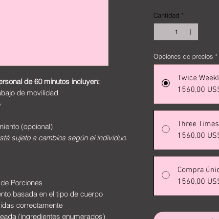
Cantidad
*
Opciones de precios
*
Twice Weekl
rsonal de 60 minutos incluyen:
1560,00 US
abajo de movilidad
o
Three Times
miento (opcional)
1560,00 US
stá sujeto a cambios según el individuo.
Compra úni
1560,00 US
l de Porciones
ento basada en el tipo de cuerpo
idas correctamente
eada (ingredientes enumerados)