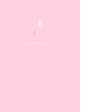
TENOVERALL
X
KMM HOSPITALIDAD
Verano 2022 en Paros, Grecia
Movement for Life